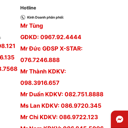
Hotline
Kinh Doanh phân phối:
Mr Tùng
GĐKD: 0967.92.4444
:
98.121
Mr Đức GĐSP X-STAR:
6.135
076.7246.888
8.7568
Mr Thành KDKV:
098.3916.657
Mr Duẩn KDKV: 082.751.8888
Ms Lan KDKV: 086.9720.345
Mr Chi KDKV: 086.9722.123