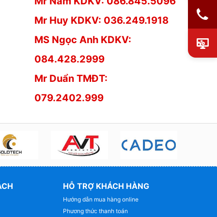
Mr Nam KDKV: 086.845.5096
Mr Huy KDKV: 036.249.1918
MS Ngọc Anh KDKV:
084.428.2999
Mr Duẩn TMĐT:
079.2402.999
ÁCH
HỖ TRỢ KHÁCH HÀNG
Hướng dẫn mua hàng online
Phương thức thanh toán