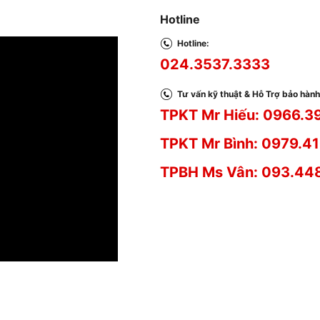
Hotline
Hotline:
024.3537.3333
Tư vấn kỹ thuật & Hỗ Trợ bảo hành
TPKT Mr Hiếu: 0966.3
TPKT Mr Bình: 0979.41
TPBH Ms Vân: 093.44