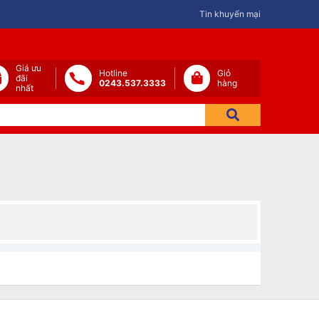
Tin khuyến mại
Giá ưu
Hotline
Giỏ
đãi
0243.537.3333
hàng
nhất