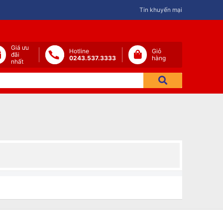
Tin khuyến mại
Giá ưu
Hotline
Giỏ
đãi
0243.537.3333
hàng
nhất