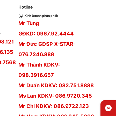
Hotline
Kinh Doanh phân phối:
Mr Tùng
GĐKD: 0967.92.4444
:
98.121
Mr Đức GĐSP X-STAR:
6.135
076.7246.888
8.7568
Mr Thành KDKV:
098.3916.657
Mr Duẩn KDKV: 082.751.8888
Ms Lan KDKV: 086.9720.345
Mr Chi KDKV: 086.9722.123