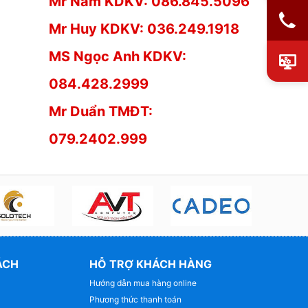
Mr Nam KDKV: 086.845.5096
Mr Huy KDKV: 036.249.1918
MS Ngọc Anh KDKV:
084.428.2999
Mr Duẩn TMĐT:
079.2402.999
ÁCH
HỖ TRỢ KHÁCH HÀNG
Hướng dẫn mua hàng online
Phương thức thanh toán