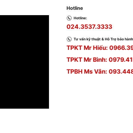
Hotline
Hotline:
024.3537.3333
Tư vấn kỹ thuật & Hỗ Trợ bảo hành
TPKT Mr Hiếu: 0966.3
TPKT Mr Bình: 0979.41
TPBH Ms Vân: 093.44