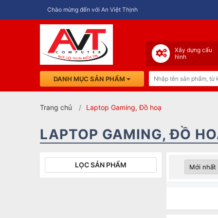
Chào mừng đến với An Việt Thịnh
Xây dựng cấu
hình
DANH MỤC SẢN PHẨM
Trang chủ
Laptop Gaming, Đồ hoạ
LAPTOP GAMING, ĐỒ H
LỌC SẢN PHẨM