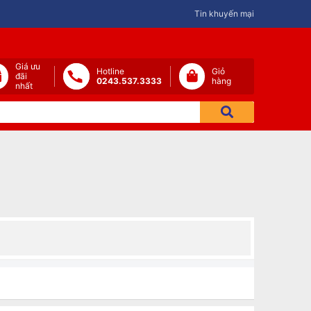
Tin khuyến mại
Giá ưu
Hotline
Giỏ
đãi
0243.537.3333
hàng
nhất