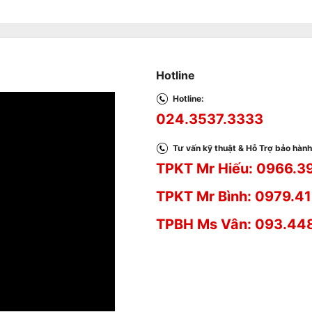
Hotline
Hotline:
024.3537.3333
Tư vấn kỹ thuật & Hỗ Trợ bảo hành
TPKT Mr Hiếu: 0966.3
TPKT Mr Bình: 0979.41
TPBH Ms Vân: 093.44