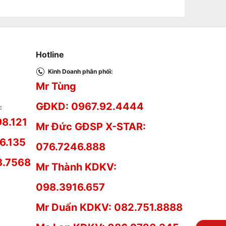
Hotline
Kinh Doanh phân phối:
Mr Tùng
GĐKD: 0967.92.4444
:
98.121
Mr Đức GĐSP X-STAR:
6.135
076.7246.888
8.7568
Mr Thành KDKV:
098.3916.657
Mr Duẩn KDKV: 082.751.8888