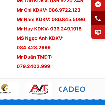
Ms Lan KDKV: 086.9720.345
Mr Chi KDKV: 086.9722.123
Mr Nam KDKV: 086.845.5096
Mr Huy KDKV: 036.249.1918
MS Ngọc Anh KDKV:
084.428.2999
Mr Duẩn TMĐT:
079.2402.999