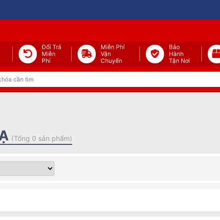
Đổi Trả
Miễn Phí
Bảo
Miễn
Vận
Hành
Phí
Chuyển
Tận Nơi
OẠ
(Tổng 0 sản phẩm)