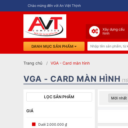
Chào mừng đến với An Việt Thịnh
Xây dựng cấu
hình
DANH MỤC SẢN PHẨM
Trang chủ
VGA - Card màn hình
VGA - CARD MÀN HÌNH
(Tổ
LỌC SẢN PHẨM
GIÁ
Dưới 2.000.000 ₫