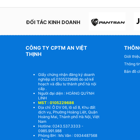
ĐỐI TÁC KINH DOANH
CÔNG TY CPTM AN VIỆT
THÔNG
THỊNH
Giới thiệ
Thông tin
Bản đồ c
Giấy chứng nhận đăng ký doanh
nghiệp số 0105229686 do sở kế
hoạch và đầu tư thành phố hà nội
cấp .
Người đại diện : HOÀNG QUỲNH
LINH
MST : 0105229686
Địa chỉ: Ô DV 06, lô số 8, Khu đất
dịch vụ, Phường Hoàng Liệt, Quận
Hoàng Mai, Thành phố Hà Nội, Việt
Nam
Hotline: 0243.537.3333 -
0985.991.988
Phòng BH : Ms Vân : 0934487568