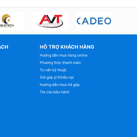
ÁCH
HỖ TRỢ KHÁCH HÀNG
Hướng dẫn mua hàng online
Phương thức thanh toán
Tư vấn kỹ thuật
Gửi góp ý/ Khiếu nại
Hướng dẫn mua trả góp
Tra cứu bảo hành