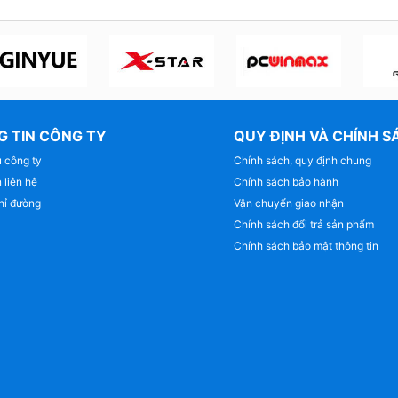
 TIN CÔNG TY
QUY ĐỊNH VÀ CHÍNH S
u công ty
Chính sách, quy định chung
 liên hệ
Chính sách bảo hành
hỉ đường
Vận chuyển giao nhận
Chính sách đổi trả sản phẩm
Chính sách bảo mật thông tin