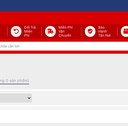
Đổi Trả
Miễn Phí
Bảo
Miễn
Vận
Hành
Phí
Chuyển
Tận Nơi
ng 0 sản phẩm)