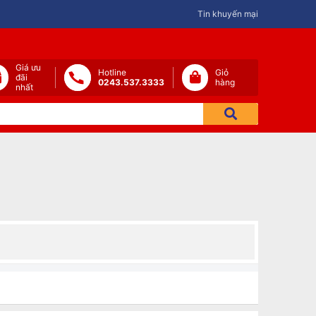
Tin khuyến mại
Giá ưu
Hotline
Giỏ
đãi
0243.537.3333
hàng
nhất